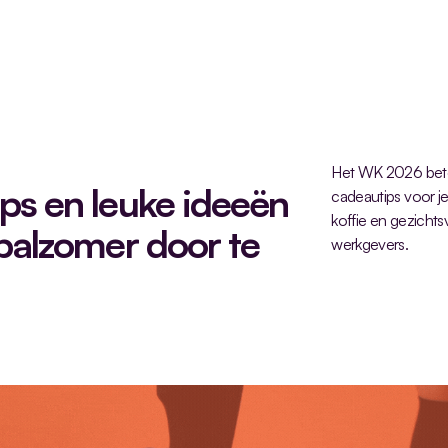
Het WK 2026 betek
s en leuke ideeën 
cadeautips voor je
koffie en gezichts
alzomer door te 
werkgevers.