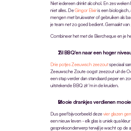
Niet iedereen drinkt alcohol. En zes weken la
niet alles. De 
Gingor Elixir
 is een biologisch,
mengen met bruiswater of gebruiken als basi
je team net zo goed bedient. Gemaakt van p
Combineer het met de Biercheque en je heb
Til BBQ'en naar een hoger nivea
Drie potjes Zeeuwsch zeezout
 speciaal s
Zeeuwsche Zoute oogst zeezout uit de Ooster
een stap verder dan standaard peper en zou
uitstekende BBQ zit 'm in de kruiden.
Mooie drankjes verdienen mooie
Dus geef bijvoorbeeld deze 
vier glazen ge
een nieuw leven - elk glas is uniek qua kleu
gespreksonderwerp terwijl je wacht op de a