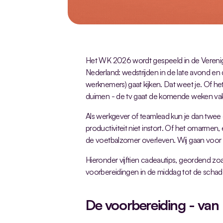
Het WK 2026 wordt gespeeld in de Verenig
Nederland: wedstrijden in de late avond en 
werknemers) gaat kijken. Dat weet je. Of he
duimen - de tv gaat de komende weken vaker
Als werkgever of teamlead kun je dan twee
productiviteit niet instort. Of het omarme
de voetbalzomer overleven. Wij gaan voor 
Hieronder vijftien cadeautips, geordend zoa
voorbereidingen in de middag tot de scha
De voorbereiding - van