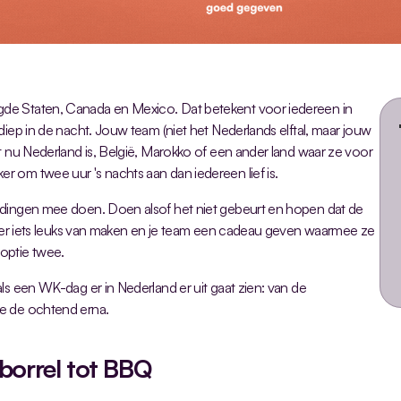
de Staten, Canada en Mexico. Dat betekent voor iedereen in 
diep in de nacht. Jouw team (niet het Nederlands elftal, maar jouw 
t nu Nederland is, België, Marokko of een ander land waar ze voor 
 om twee uur 's nachts aan dan iedereen lief is.
 dingen mee doen. Doen alsof het niet gebeurt en hopen dat de 
n, er iets leuks van maken en je team een cadeau geven waarmee ze 
optie twee.
ls een WK-dag er in Nederland er uit gaat zien: van de 
de de ochtend erna.
 borrel tot BBQ