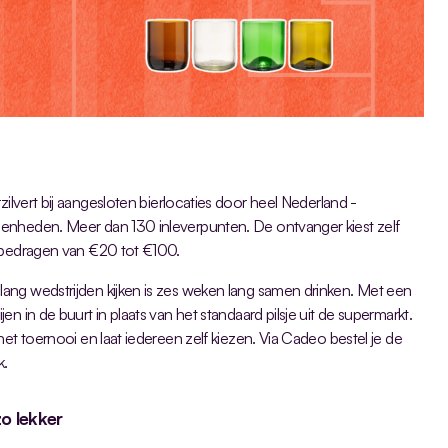
zilvert bij aangesloten bierlocaties door heel Nederland - 
enheden. Meer dan 130 inleverpunten. De ontvanger kiest zelf 
n bedragen van €20 tot €100.
ng wedstrijden kijken is zes weken lang samen drinken. Met een 
n in de buurt in plaats van het standaard pilsje uit de supermarkt. 
et toernooi en laat iedereen zelf kiezen. Via Cadeo bestel je de 
k.
zo lekker