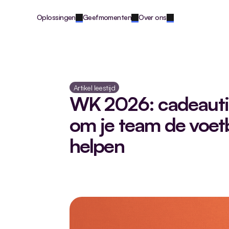
Oplossingen
Geefmomenten
Over ons
Artikel leestijd
WK 2026: cadeautip
om je team de voetb
helpen