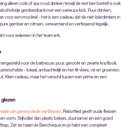
ng alleen cola of spa rood drinken terwijl de rest bier bestelt is ook 
 alcoholvrije gemberdrank met een serieuze kick. Puur drinken, 
s voor een mocktail - het is een cadeau dat de niet-bierdrinkers in 
ure gember en citroen, verwarmend en verfrissend tegelijk.
t voor iedereen in het team iets.
u
amengesteld voor de barbecue: puur, gerookt en zwarte knoflook. 
schelde - lokaal, ambachtelijk en het tilt vlees, vis en groenten 
t. Klein cadeau, maar het verschil tussen een prima en een 
 glazen
maakt van gerecyclede wijnflessen
. Rebottled geeft oude flessen 
r en vorm. Stijlvoller dan plastic bekers, duurzamer én een goed 
ftrap. Zet ze naast de Biercheque en je hebt een compleet 