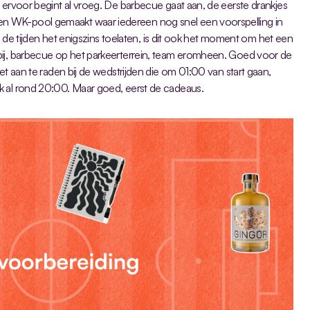
 ervoor begint al vroeg. De barbecue gaat aan, de eerste drankjes 
 WK-pool gemaakt waar iedereen nog snel een voorspelling in 
ls de tijden het enigszins toelaten, is dit ook het moment om het een 
bij, barbecue op het parkeerterrein, team eromheen. Goed voor de 
et aan te raden bij de wedstrijden die om 01:00 van start gaan, 
k al rond 20:00. Maar goed, eerst de cadeaus.