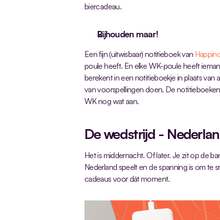
biercadeau.
Bijhouden maar!
Een fijn (uitwisbaar) notitieboek van 
Happin
poule heeft. En elke WK-poule heeft iemand
berekent in een notitieboekje in plaats van al
van voorspellingen doen. De notitieboeken 
WK nog wat aan.
De wedstrijd - Nederlan
Het is middernacht. Of later. Je zit op de ban
Nederland speelt en de spanning is om te snij
cadeaus voor dát moment.