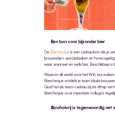
Een bon voor bijzonder bier
De 
Biercheque
 is een cadeaubon die je ver
brouwerijen, speciaalzaken en horecageleg
waar, wanneer en welk bier. Beschikbaar i
Waarom dit werkt voor het WK: zes weken la
Biercheque ontdekt je team lokale brouwerije
Geef het als team-cadeau bij de aftrap van h
Biercheque voor meerdere collega's tegelij
Alcoholvrij is tegenwoordig net 