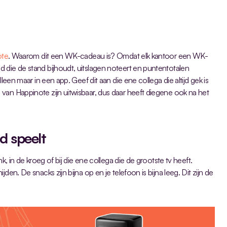
ote
. Waarom dit een WK-cadeau is? Omdat elk kantoor een WK-
 die de stand bijhoudt, uitslagen noteert en puntentotalen 
leen maar in een app. Geef dit aan die ene collega die altijd gek is 
van Happinote zijn uitwisbaar, dus daar heeft diegene ook na het 
d speelt
k, in de kroeg of bij die ene collega die de grootste tv heeft. 
den. De snacks zijn bijna op en je telefoon is bijna leeg. Dit zijn de 