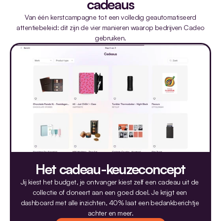
cadeaus
Wat kan je met Cadeo?
Van één kerstcampagne tot een volledig geautomatiseerd
attentiebeleid: dit zijn de vier manieren waarop bedrijven Cadeo
gebruiken.
Het cadeau-keuzeconcept
Jij kiest het budget, je ontvanger kiest zelf een cadeau uit de 
collectie of doneert aan een goed doel. Je krijgt een 
dashboard met alle inzichten, 40% laat een bedankberichtje 
achter en meer.