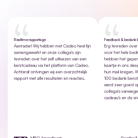
Zo
klinkt
goed
geven
Klantervaringen
Realtime rapportage
Feedback & bedank b
Aanrader! Wij hebben met Cadeo heel fijn 
Erg tevreden over
samengewerkt en onze collega's zijn 
voor het hele bedr
tevreden over het zelf uitkiezen van een 
hebben het gepers
kerstcadeau via het platform van Cadeo. 
kaartje in ons desi
Achteraf ontvingen wij een overzichtelijk 
hun mail kregen. 
rapport met alle resultaten en reacties.
100 bedank berich
werd zeer goed o
collega's vanwege
cadeau's en de sne
MBO Amersfoort
Spotler 