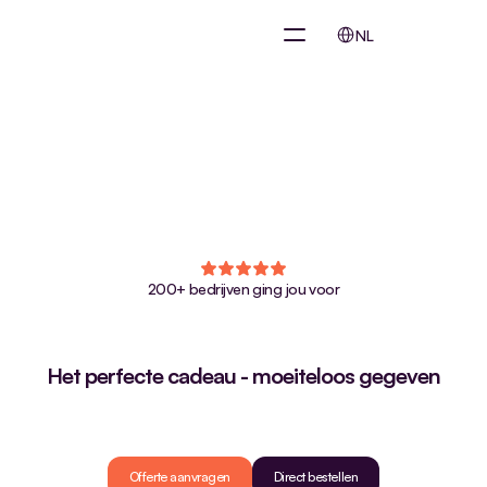
Select Language
NL
200+ bedrijven ging jou voor
Het perfecte cadeau - moeiteloos gegeven
Collega’s,
klanten,
zakenpartners…
Ze
komen
in
alle
soorten
en
maten.
Met
ons
cadeau-platform
geef
je
altijd
spot-on:
eenvoudig,
persoonlijk
en
geautomatiseerd.
Offerte aanvragen
Direct bestellen