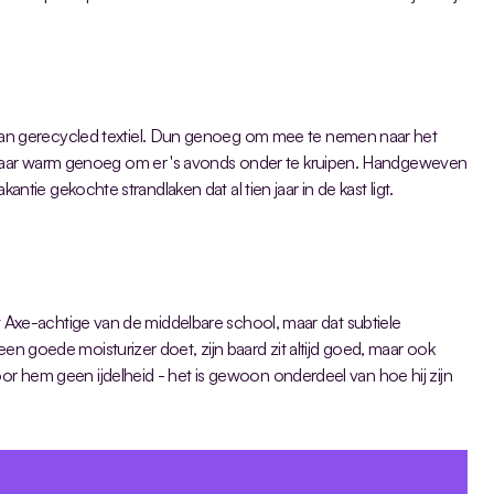
van gerecycled textiel. Dun genoeg om mee te nemen naar het 
aar warm genoeg om er 's avonds onder te kruipen. Handgeweven 
vakantie gekochte strandlaken dat al tien jaar in de kast ligt.
dat Axe-achtige van de middelbare school, maar dat subtiele 
een goede moisturizer doet, zijn baard zit altijd goed, maar ook 
oor hem geen ijdelheid - het is gewoon onderdeel van hoe hij zijn 