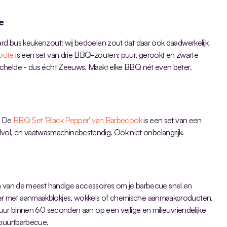
e
d bus keukenzout: wij bedoelen zout dat daar ook daadwerkelijk 
oute
 is een set van drie BBQ-zouten: puur, gerookt en zwarte 
schelde - dus écht Zeeuws. Maakt elke BBQ nét even beter.
? De 
BBQ Set 'Black Pepper' van Barbecook
 is een set van een 
stijlvol, en vaatwasmachinebestendig. Ook niet onbelangrijk.
en van de meest handige accessoires om je barbecue snel en 
r met aanmaakblokjes, wokkels of chemische aanmaakproducten. 
uur binnen 60 seconden aan op een veilige en milieuvriendelijke 
 buurtbarbecue.