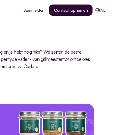
Select Language
Aanmelden
Contact opnemen
NL
g en je hebt nog niks? We zetten de beste 
per type vader - van grillmeester tot ontdekker. 
 versturen via Cadeo.