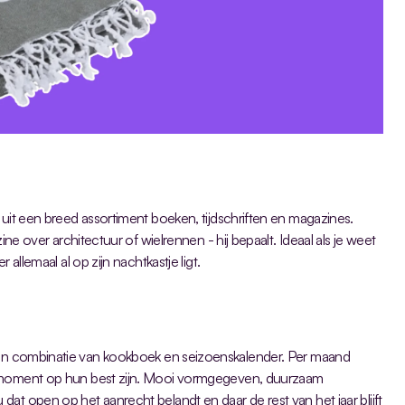
lf uit een breed assortiment boeken, tijdschriften en magazines. 
ine over architectuur of wielrennen - hij bepaalt. Ideaal als je weet 
 allemaal al op zijn nachtkastje ligt.
een combinatie van kookboek en seizoenskalender. Per maand 
t moment op hun best zijn. Mooi vormgegeven, duurzaam 
at open op het aanrecht belandt en daar de rest van het jaar blijft 