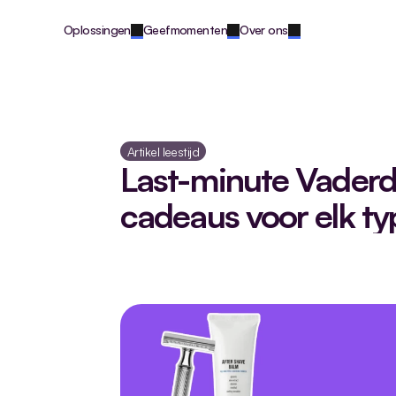
Oplossingen
Geefmomenten
Over ons
Artikel leestijd
Last-minute Vaderda
cadeaus voor elk ty