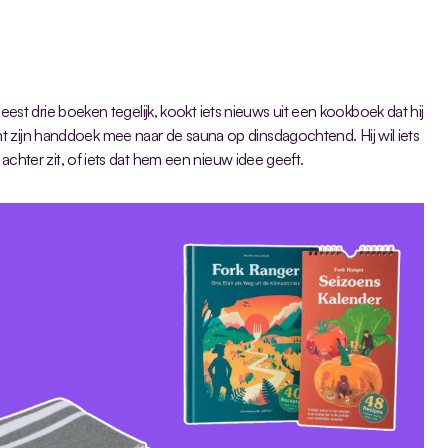
j leest drie boeken tegelijk, kookt iets nieuws uit een kookboek dat hij 
 zijn handdoek mee naar de sauna op dinsdagochtend. Hij wil iets 
l achter zit, of iets dat hem een nieuw idee geeft.