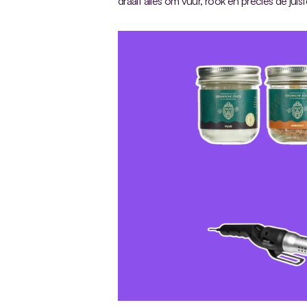
draait alles om vuur, rook en precies de jui