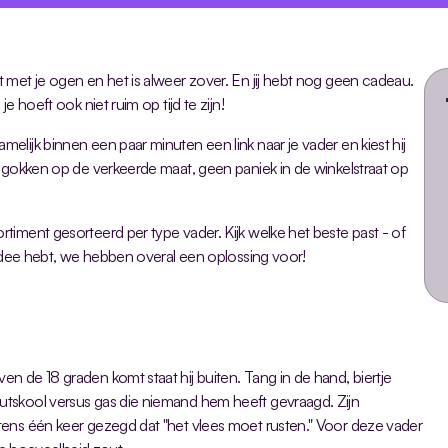
met je ogen en het is alweer zover. En jij hebt nog geen cadeau. 
 hoeft ook niet ruim op tijd te zijn! 
lijk binnen een paar minuten een link naar je vader en kiest hij 
 gokken op de verkeerde maat, geen paniek in de winkelstraat op 
iment gesorteerd per type vader. Kijk welke het beste past - of 
 idee hebt, we hebben overal een oplossing voor!
 de 18 graden komt staat hij buiten. Tang in de hand, biertje 
tskool versus gas die niemand hem heeft gevraagd. Zijn 
ens één keer gezegd dat "het vlees moet rusten." Voor deze vader 